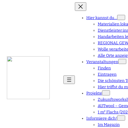
Hier kannst du…
Materialien lok
Dienstleister:i
Handarbeiten l
REGIONAL GEWA
Wolle verarbeit
Alle Orte anzei
Veranstaltungen
Finden
Eintragen
Die schönsten T
Hier triffst du 
Projekte
Zukunftsworksh
AUTwool – Geme
1 m² Flachs (202
Informiere dich!
Im Magazin