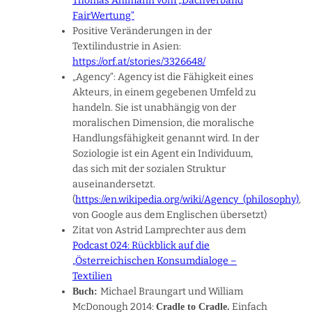
Thomas Ahlmann vom „Dachverband
FairWertung“
Positive Veränderungen in der
Textilindustrie in Asien:
https://orf.at/stories/3326648/
„Agency“: Agency ist die Fähigkeit eines
Akteurs, in einem gegebenen Umfeld zu
handeln. Sie ist unabhängig von der
moralischen Dimension, die moralische
Handlungsfähigkeit genannt wird. In der
Soziologie ist ein Agent ein Individuum,
das sich mit der sozialen Struktur
auseinandersetzt.
(
https://en.wikipedia.org/wiki/Agency_(philosophy)
,
von Google aus dem Englischen übersetzt)
Zitat von Astrid Lamprechter aus dem
Podcast 024: Rückblick auf die
„Österreichischen Konsumdialoge –
Textilien
Michael Braungart und William
Buch:
McDonough 2014:
Einfach
Cradle to Cradle.