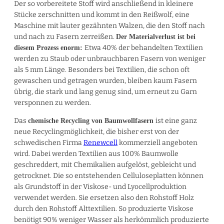
Der so vorbereitete Stoff wird anschließend in kleinere
Stücke zerschnitten und kommt in den Reißwolf, eine
Maschine mit lauter gezähnten Walzen, die den Stoff nach
und nach zu Fasern zerreißen.
Der Materialverlust ist bei
Etwa 40% der behandelten Textilien
diesem Prozess enorm:
werden zu Staub oder unbrauchbaren Fasern von weniger
als 5 mm Länge. Besonders bei Textilien, die schon oft
gewaschen und getragen wurden, bleiben kaum Fasern
übrig, die stark und lang genug sind, um erneut zu Garn
versponnen zu werden.
Das
ist eine ganz
chemische Recycling von Baumwollfasern
neue Recyclingmöglichkeit, die bisher erst von der
schwedischen Firma
Renewcell
kommerziell angeboten
wird. Dabei werden Textilien aus 100% Baumwolle
geschreddert, mit Chemikalien aufgelöst, gebleicht und
getrocknet. Die so entstehenden Celluloseplatten können
als Grundstoff in der Viskose- und Lyocellproduktion
verwendet werden. Sie ersetzen also den Rohstoff Holz
durch den Rohstoff Alttextilien. So produzierte Viskose
benötigt 90% weniger Wasser als herkömmlich produzierte